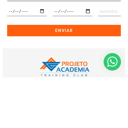
ENVIAR
HORÁRIO DE FUNCIONAMENTO:
Segunda a Sexta das 6h às 22h
Sábados das 9h às 15h
CONTATO
(11) 98931-7038
(11) 5682-7755